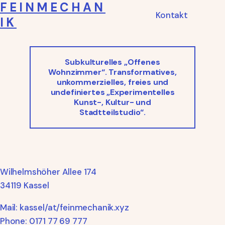
FEINMECHAN
Direkt
Kontakt
zum
IK
Inhalt
wechseln
Subkulturelles „Offenes
Wohnzimmer“. Transformatives,
unkommerzielles, freies und
undefiniertes „Experimentelles
Kunst-, Kultur- und
Stadtteilstudio“.
Wilhelmshöher Allee 174
34119 Kassel
Mail: kassel/at/feinmechanik.xyz
Phone: 0171 77 69 777